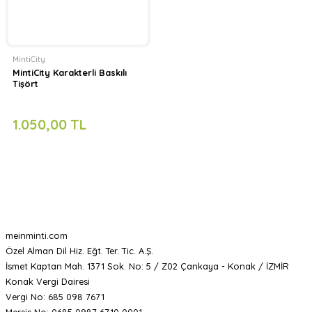
MintiCity
MintiCity Karakterli Baskılı
Tişört
1.050,00 TL
meinminti.com
Özel Alman Dil Hiz. Eğt. Ter. Tic. A.Ş.
İsmet Kaptan Mah. 1371 Sok. No: 5 / Z02 Çankaya - Konak / İZMİR
Konak Vergi Dairesi
Vergi No: 685 098 7671