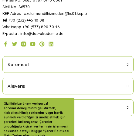
Mersis No: 0685 0987 6710 0001
Sicil No: 86570
KEP Adresi: ozelalmandilhizmetleri@hs01.kep.tr
Tel +90 (232) 445 10 08
Whatsapp +90 (533) 890 30 46
E-posta : info@das-akademie.de
Kurumsal
Alışveriş
Gizliliğinize önem veriyoruz!
Üyelik
Tarama deneyiminizi geliştirmek,
kişiselleştirilmiş reklamlar veya içerik
sunmak ve trafiğimizi analiz etmek için
çerezleri kullanıyoruz. Çerezler
aracılığıyla kişisel verilerinizin işlenmesi
hakkında detaylı bilgiye “Çerez Politikası
Metni”nden ulaşabilirsiniz.