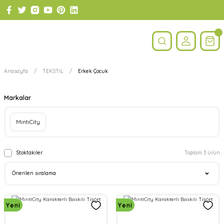
Anasayfa
TEKSTİL
Erkek Çocuk
Markalar
MintiCity
Stoktakiler
Toplam 3 ürün
Yeni
Yeni