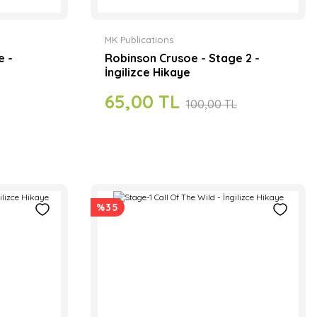
MK Publications
e -
Robinson Crusoe - Stage 2 -
İngilizce Hikaye
65,00 TL
100,00 TL
%35