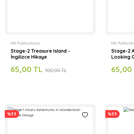
MK Publications
MK Publicat
Stage-2 Treasure Island -
Stage-2 A
İngilizce Hikaye
Looking G
65,00 TL
65,00
100,00 TL
%35
%35