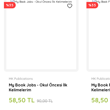
%35
%35
MK Publications
MK Publicat
My Book Jobs - Okul Öncesi İlk
My Book F
Kelimelerim
Kelimeler
58,50 TL
58,50
90,00 TL