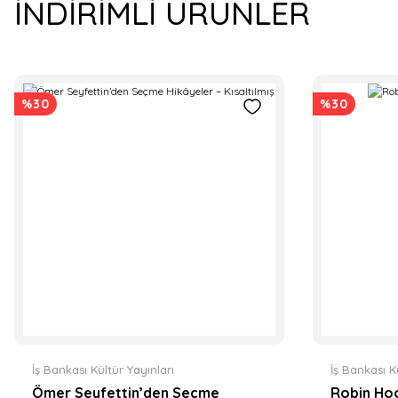
İNDİRİMLİ ÜRÜNLER
%30
%30
İş Bankası Kültür Yayınları
İş Bankası K
Ömer Seyfettin’den Seçme
Robin Hoo