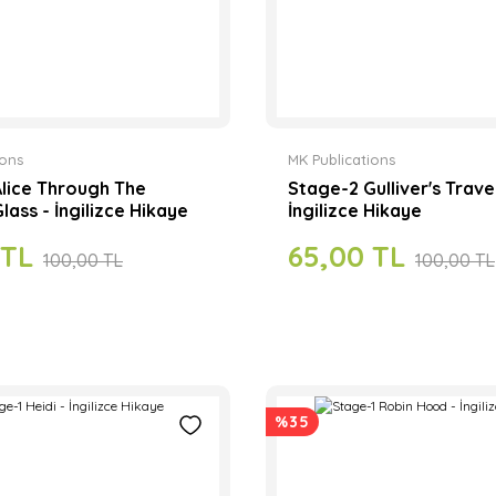
ions
MK Publications
lice Through The
Stage-2 Gulliver's Travel
lass - İngilizce Hikaye
İngilizce Hikaye
 TL
65,00 TL
100,00 TL
100,00 TL
%35