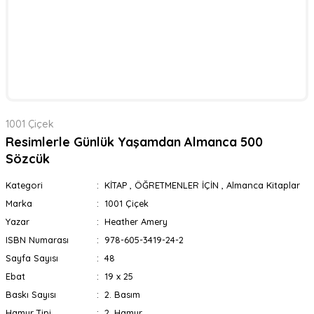
1001 Çiçek
Resimlerle Günlük Yaşamdan Almanca 500
Sözcük
Kategori
KİTAP
,
ÖĞRETMENLER İÇİN
,
Almanca Kitaplar
Marka
1001 Çiçek
Yazar
Heather Amery
ISBN Numarası
978-605-3419-24-2
Sayfa Sayısı
48
Ebat
19 x 25
Baskı Sayısı
2. Basım
Hamur Tipi
2. Hamur