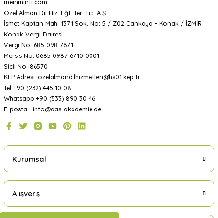
meinminti.com
Özel Alman Dil Hiz. Eğt. Ter. Tic. A.Ş.
İsmet Kaptan Mah. 1371 Sok. No: 5 / Z02 Çankaya - Konak / İZMİR
Konak Vergi Dairesi
Vergi No: 685 098 7671
Mersis No: 0685 0987 6710 0001
Sicil No: 86570
KEP Adresi: ozelalmandilhizmetleri@hs01.kep.tr
Tel +90 (232) 445 10 08
Whatsapp +90 (533) 890 30 46
E-posta : info@das-akademie.de
Kurumsal
Alışveriş