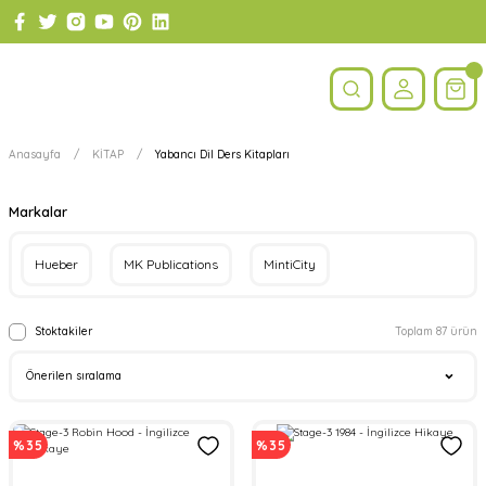
Anasayfa
KİTAP
Yabancı Dil Ders Kitapları
Markalar
Hueber
MK Publications
MintiCity
Stoktakiler
Toplam 87 ürün
%35
%35