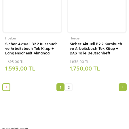
Hueber
Hueber
Sicher Aktuell B2.2 Kursbuch
Sicher Aktuell B2.2 Kursbuch
ve Arbeitsbuch Tek Kitap +
ve Arbeitsbuch Tek Kitap +
Langenscheidt Almanca
DAS Tolle Deutschheft
Sözlük
1.693,00 TL
1.838,00 TL
1.593,00 TL
1.750,00 TL
1
2
meinminti.com