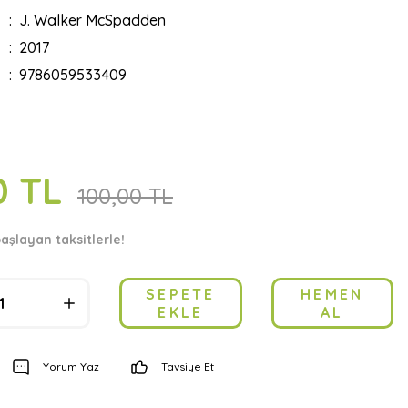
J. Walker McSpadden
2017
9786059533409
0 TL
100,00 TL
aşlayan taksitlerle!
SEPETE
HEMEN
EKLE
AL
Yorum Yaz
Tavsiye Et