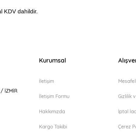
l KDV dahildir.
Kurumsal
Alışve
İletişim
Mesafel
 / İZMİR
İletişim Formu
Gizlilik
Hakkımızda
İptal İa
Kargo Takibi
Çerez Po