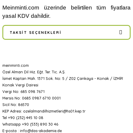
Meinminti.com üzerinde belirtilen tüm fiyatlara
yasal KDV dahildir.
TAKSIT SEÇENEKLERI
meinminti.com
Özel Alman Dil Hiz. Eğt. Ter. Tic. A.Ş.
İsmet Kaptan Mah. 1371 Sok. No: 5 / Z02 Çankaya - Konak / İZMİR
Konak Vergi Dairesi
Vergi No: 685 098 7671
Mersis No: 0685 0987 6710 0001
Sicil No: 86570
KEP Adresi: ozelalmandilhizmetleri@hs01.kep.tr
Tel +90 (232) 445 10 08
Whatsapp +90 (533) 890 30 46
E-posta : info@das-akademie.de