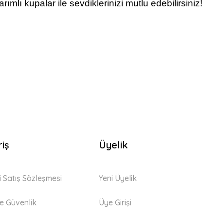
mlı kupalar ile sevdiklerinizi mutlu edebilirsiniz!
riş
Üyelik
i Satış Sözleşmesi
Yeni Üyelik
 ve Güvenlik
Üye Girişi