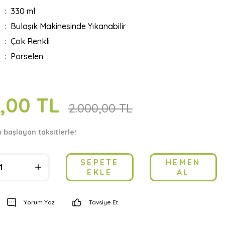
330 ml
Bulaşık Makinesinde Yıkanabilir
Çok Renkli
Porselen
0,00 TL
2.000,00 TL
n başlayan taksitlerle!
SEPETE
HEMEN
EKLE
AL
Yorum Yaz
Tavsiye Et