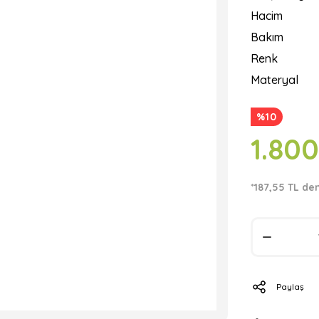
Hacim
Bakım
Renk
Materyal
%10
1.80
*187,55 TL de
Paylaş