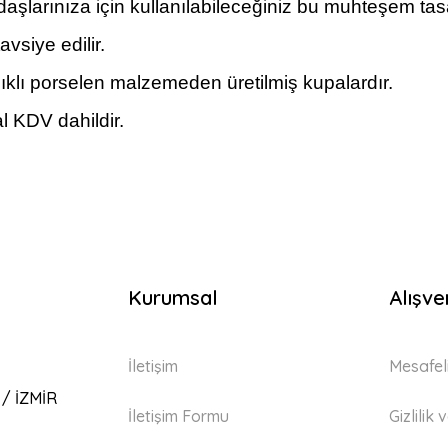
şlarınıza için kullanılabileceğiniz bu muhteşem tasarı
vsiye edilir.
klı porselen malzemeden üretilmiş kupalardır.
l KDV dahildir.
Kurumsal
Alışve
İletişim
Mesafel
 / İZMİR
İletişim Formu
Gizlilik