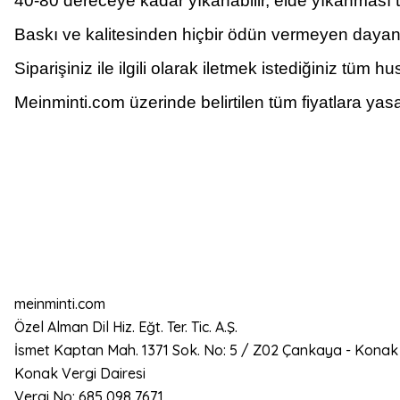
40-80 dereceye kadar yıkanabilir, elde yıkanması ta
Baskı ve kalitesinden hiçbir ödün vermeyen dayanı
Siparişiniz ile ilgili olarak iletmek istediğiniz tü
Meinminti.com üzerinde belirtilen tüm fiyatlara yasa
meinminti.com
Özel Alman Dil Hiz. Eğt. Ter. Tic. A.Ş.
İsmet Kaptan Mah. 1371 Sok. No: 5 / Z02 Çankaya - Konak
Konak Vergi Dairesi
Vergi No: 685 098 7671