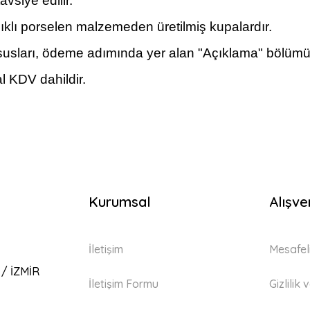
vsiye edilir.
klı porselen malzemeden üretilmiş kupalardır.
m hususları, ödeme adımında yer alan "Açıklama" bölümün
l KDV dahildir.
Kurumsal
Alışve
İletişim
Mesafel
 / İZMİR
İletişim Formu
Gizlilik