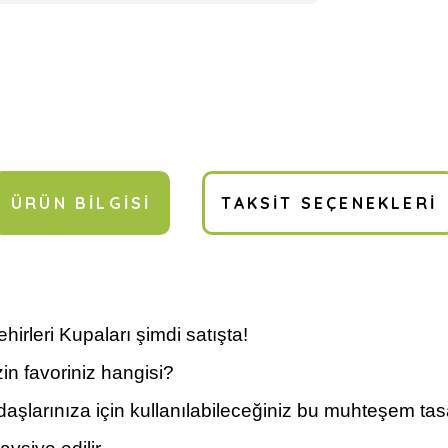
ÜRÜN BILGISI
TAKSIT SEÇENEKLERI
irleri Kupaları şimdi satışta!
in favoriniz hangisi?
şlarınıza için kullanılabileceğiniz bu muhteşem tasarı