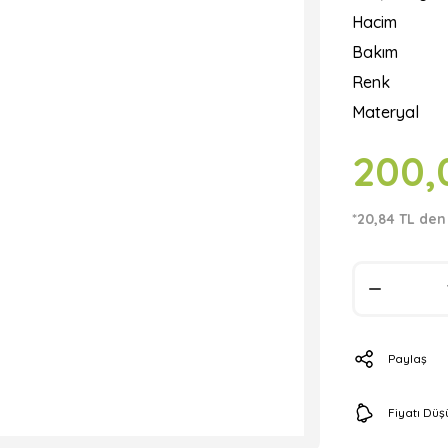
Hacim
Bakım
Renk
Materyal
200,
*20,84 TL den
Paylaş
Fiyatı Dü