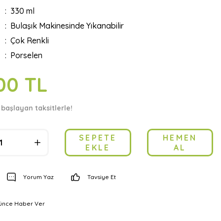
330 ml
Bulaşık Makinesinde Yıkanabilir
Çok Renkli
Porselen
00 TL
 başlayan taksitlerle!
SEPETE
HEMEN
EKLE
AL
Yorum Yaz
Tavsiye Et
şünce Haber Ver