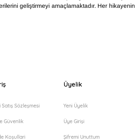
erilerini geliştirmeyi amaçlamaktadır. Her hikayenin
riş
Üyelik
i Satış Sözleşmesi
Yeni Üyelik
 ve Güvenlik
Üye Girişi
de Koşullari
Şifremi Unuttum