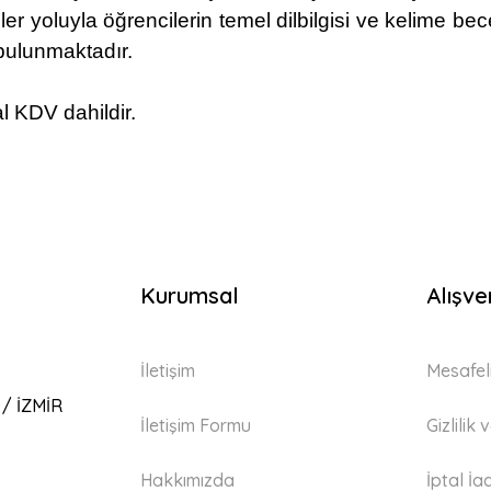
er yoluyla öğrencilerin temel dilbilgisi ve kelime bec
i bulunmaktadır.
l KDV dahildir.
Kurumsal
Alışve
İletişim
Mesafel
 / İZMİR
İletişim Formu
Gizlilik
Hakkımızda
İptal İa