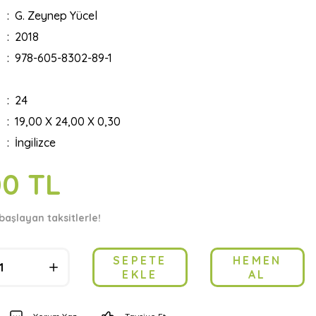
G. Zeynep Yücel
2018
978-605-8302-89-1
24
19,00 X 24,00 X 0,30
İngilizce
00 TL
başlayan taksitlerle!
SEPETE
HEMEN
EKLE
AL