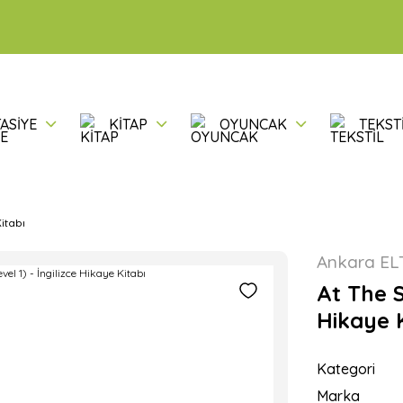
ASİYE
KİTAP
OYUNCAK
TEKST
itabı
Ankara ELT
At The S
Hikaye K
Kategori
Marka