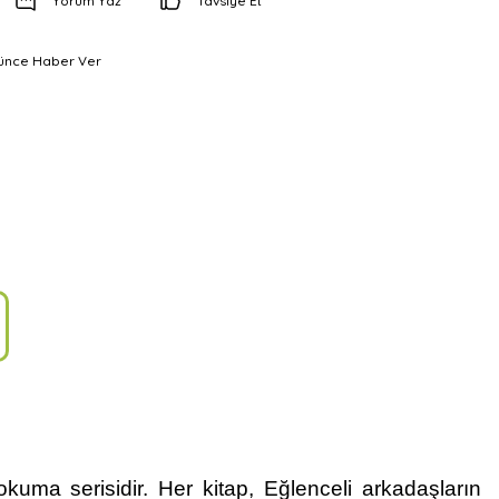
Yorum Yaz
Tavsiye Et
şünce Haber Ver
kuma serisidir. Her kitap, Eğlenceli arkadaşların