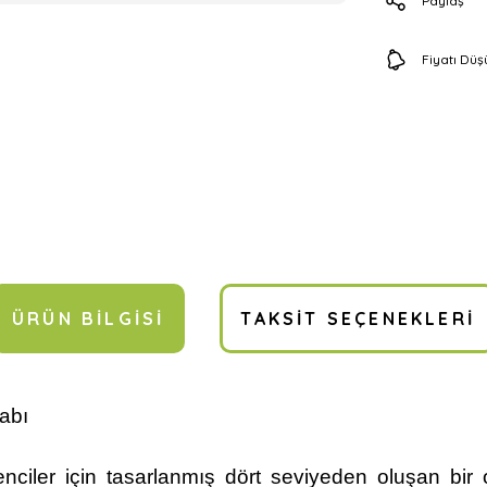
Paylaş
Fiyatı Dü
ÜRÜN BILGISI
TAKSIT SEÇENEKLERI
tabı
ciler için tasarlanmış dört seviyeden oluşan bir o