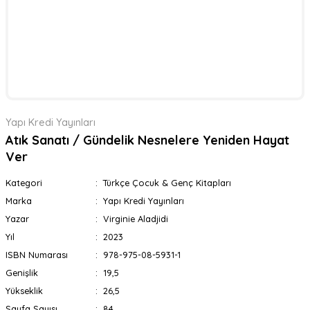
Yapı Kredi Yayınları
Atık Sanatı / Gündelik Nesnelere Yeniden Hayat
Ver
Kategori
Türkçe Çocuk & Genç Kitapları
Marka
Yapı Kredi Yayınları
Yazar
Virginie Aladjidi
Yıl
2023
ISBN Numarası
978-975-08-5931-1
Genişlik
19,5
Yükseklik
26,5
Sayfa Sayısı
84