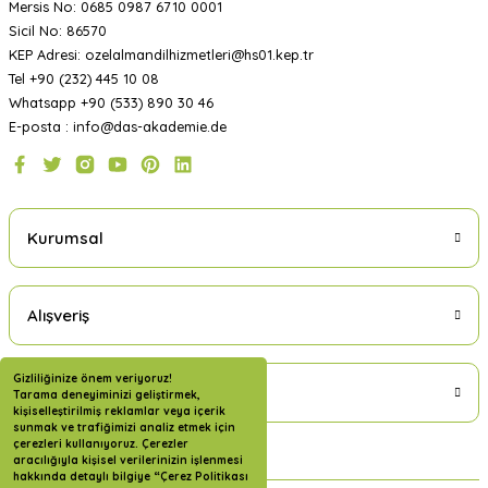
Mersis No: 0685 0987 6710 0001
Sicil No: 86570
KEP Adresi: ozelalmandilhizmetleri@hs01.kep.tr
Tel +90 (232) 445 10 08
Whatsapp +90 (533) 890 30 46
E-posta : info@das-akademie.de
Kurumsal
Alışveriş
Gizliliğinize önem veriyoruz!
Üyelik
Tarama deneyiminizi geliştirmek,
kişiselleştirilmiş reklamlar veya içerik
sunmak ve trafiğimizi analiz etmek için
çerezleri kullanıyoruz. Çerezler
aracılığıyla kişisel verilerinizin işlenmesi
hakkında detaylı bilgiye “Çerez Politikası