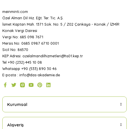
meinminti.com
Özel Alman Dil Hiz. Eğt. Ter. Tic. A.Ş.
İsmet Kaptan Mah. 1371 Sok. No: 5 / Z02 Çankaya - Konak / İZMİR
Konak Vergi Dairesi
Vergi No: 685 098 7671
Mersis No: 0685 0987 6710 0001
Sicil No: 86570
KEP Adresi: ozelalmandilhizmetleri@hs01.kep.tr
Tel +90 (232) 445 10 08
Whatsapp +90 (533) 890 30 46
E-posta : info@das-akademie.de
Kurumsal
Alışveriş