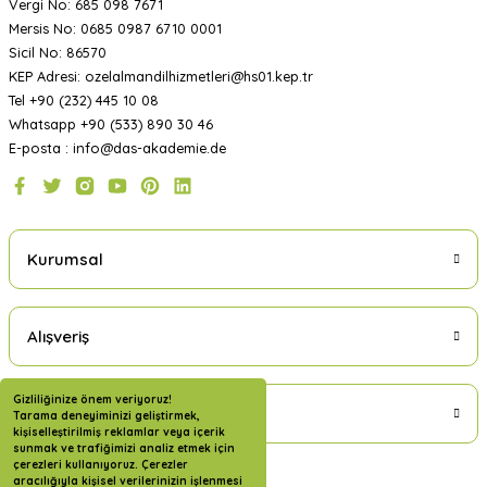
Vergi No: 685 098 7671
Mersis No: 0685 0987 6710 0001
Sicil No: 86570
KEP Adresi: ozelalmandilhizmetleri@hs01.kep.tr
Tel +90 (232) 445 10 08
Whatsapp +90 (533) 890 30 46
E-posta : info@das-akademie.de
Kurumsal
Alışveriş
Gizliliğinize önem veriyoruz!
Üyelik
Tarama deneyiminizi geliştirmek,
kişiselleştirilmiş reklamlar veya içerik
sunmak ve trafiğimizi analiz etmek için
çerezleri kullanıyoruz. Çerezler
aracılığıyla kişisel verilerinizin işlenmesi