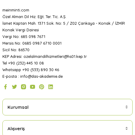
meinminti.com
Özel Alman Dil Hiz. Eğt. Ter. Tic. A.Ş.
İsmet Kaptan Mah. 1371 Sok. No: 5 / Z02 Çankaya - Konak / İZMİR
Konak Vergi Dairesi
Vergi No: 685 098 7671
Mersis No: 0685 0987 6710 0001
Sicil No: 86570
KEP Adresi: ozelalmandilhizmetleri@hs01.kep.tr
Tel +90 (232) 445 10 08
Whatsapp +90 (533) 890 30 46
E-posta : info@das-akademie.de
Kurumsal
Alışveriş