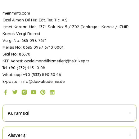
meinminti.com
Özel Alman Dil Hiz. Eğt. Ter. Tic. A.Ş.
İsmet Kaptan Mah. 1371 Sok. No: 5 / Z02 Çankaya - Konak / İZMİR
Konak Vergi Dairesi
Vergi No: 685 098 7671
Mersis No: 0685 0987 6710 0001
Sicil No: 86570
KEP Adresi: ozelalmandilhizmetleri@hs01.kep.tr
Tel +90 (232) 445 10 08
Whatsapp +90 (533) 890 30 46
E-posta : info@das-akademie.de
Kurumsal
Alışveriş