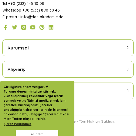
Tel +90 (232) 445 10 08
Whatsapp +90 (533) 890 30 46
E-posta : info@das-akademie.de
Kurumsal
Alışveriş
Gizliliğinize önem veriyoruz!
Üyelik
Tarama deneyiminizi geliştirmek,
kişiselleştirilmiş reklamlar veya içerik
sunmak ve trafiğimizi analiz etmek için
çerezleri kullanıyoruz. Çerezler
aracılığıyla kişisel verilerinizin işlenmesi
hakkında detaylı bilgiye “Çerez Politikası
Metni”nden ulaşabilirsiniz.
2024 Copyright DAS Akademie - Tüm Hakları Saklıdır.
Çerez Politikamız
Anladım