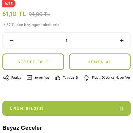
%35
61,10 TL
94,00 TL
*6,37 TL den başlayan taksitlerle!
SEPETE EKLE
HEMEN AL
Paylaş
Yorum Yaz
Tavsiye Et
Fiyatı Düşünce Haber Ver
ÜRÜN BILGISI
Beyaz Geceler