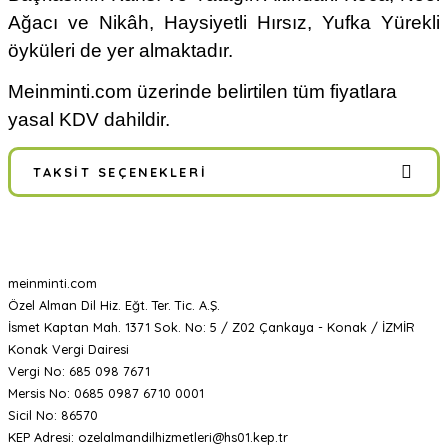
Ağacı ve Nikâh, Haysiyetli Hırsız, Yufka Yürekli
öyküleri de yer almaktadır.
Meinminti.com üzerinde belirtilen tüm fiyatlara
yasal KDV dahildir.
TAKSIT SEÇENEKLERI
meinminti.com
Özel Alman Dil Hiz. Eğt. Ter. Tic. A.Ş.
İsmet Kaptan Mah. 1371 Sok. No: 5 / Z02 Çankaya - Konak / İZMİR
Konak Vergi Dairesi
Vergi No: 685 098 7671
Mersis No: 0685 0987 6710 0001
Sicil No: 86570
KEP Adresi: ozelalmandilhizmetleri@hs01.kep.tr