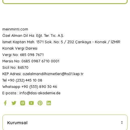
meinminti.com
Özel Alman Dil Hiz. Eğt. Ter. Tic. A.Ş.
İsmet Kaptan Mah. 1371 Sok. No: 5 / Z02 Çankaya - Konak / İZMİR
Konak Vergi Dairesi
Vergi No: 685 098 7671
Mersis No: 0685 0987 6710 0001
Sicil No: 86570
KEP Adresi: ozelalmandilhizmetleri@hs01.kep.tr
Tel +90 (232) 445 10 08
Whatsapp +90 (533) 890 30 46
E-posta : info@das-akademie.de
Kurumsal