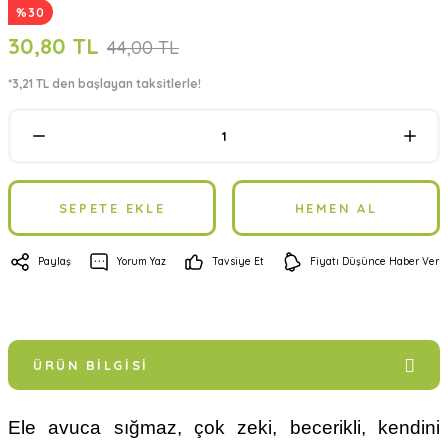
%30
30,80 TL
44,00 TL
*3,21 TL den başlayan taksitlerle!
SEPETE EKLE
HEMEN AL
Paylaş
Yorum Yaz
Tavsiye Et
Fiyatı Düşünce Haber Ver
ÜRÜN BILGISI
Ele avuca sığmaz, çok zeki, becerikli, kendini