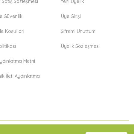
i Satış Sözleşmesi
Yeni Üyelik
 ve Güvenlik
Üye Girişi
de Koşullari
Şifremi Unuttum
litikası
Üyelik Sözleşmesi
dınlatma Metni
ik İleti Aydınlatma