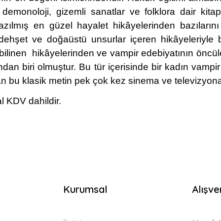
demonoloji, gizemli sanatlar ve folklora dair kitapl
azılmış en güzel hayalet hikâyelerinden bazıların
 dehşet ve doğaüstü unsurlar içeren hikâyeleriy
 bilinen hikâyelerinden ve vampir edebiyatının öncül
dan biri olmuştur. Bu tür içerisinde bir kadın vampir 
 bu klasik metin pek çok kez sinema ve televizyona
l KDV dahildir.
Kurumsal
Alışve