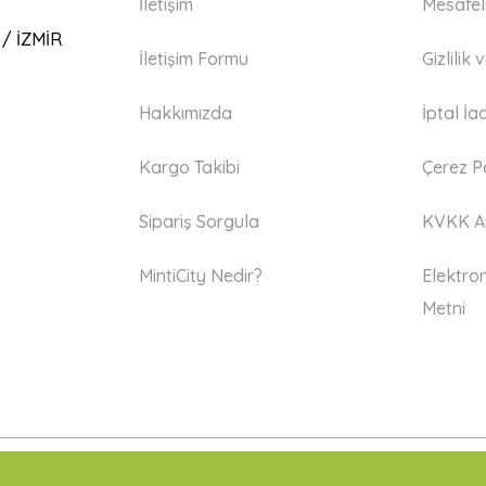
İletişim
Mesafel
 / İZMİR
İletişim Formu
Gizlilik
Hakkımızda
İptal İa
Kargo Takibi
Çerez Po
Sipariş Sorgula
KVKK Ay
MintiCity Nedir?
Elektron
Metni