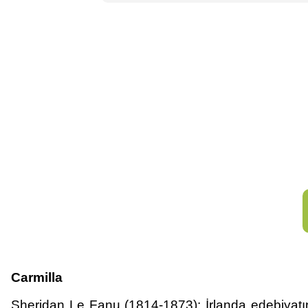
Carmilla
Sheridan Le Fanu (1814-1873): İrlanda edebiyatını