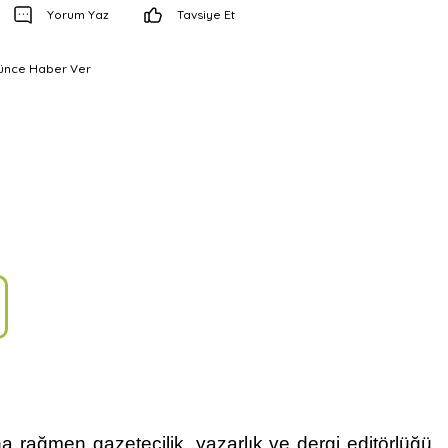
Yorum Yaz
Tavsiye Et
şünce Haber Ver
a rağmen gazetecilik, yazarlık ve dergi editörlüğü