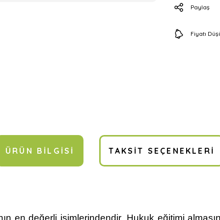
Paylaş
Fiyatı Dü
ÜRÜN BILGISI
TAKSIT SEÇENEKLERI
n en değerli isimlerindendir. Hukuk eğitimi almasın