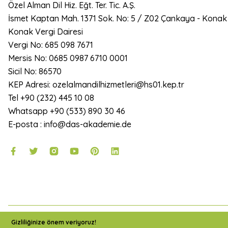
Özel Alman Dil Hiz. Eğt. Ter. Tic. A.Ş.
İsmet Kaptan Mah. 1371 Sok. No: 5 / Z02 Çankaya - Konak
Konak Vergi Dairesi
Vergi No: 685 098 7671
Mersis No: 0685 0987 6710 0001
Sicil No: 86570
KEP Adresi: ozelalmandilhizmetleri@hs01.kep.tr
Tel +90 (232) 445 10 08
Whatsapp +90 (533) 890 30 46
E-posta : info@das-akademie.de
2024 Copyright DAS Akademie - Tüm Hakları Saklıdır.
Gizliliğinize önem veriyoruz!