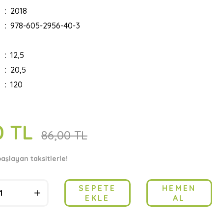
2018
978-605-2956-40-3
12,5
20,5
120
0 TL
86,00 TL
başlayan taksitlerle!
SEPETE
HEMEN
EKLE
AL