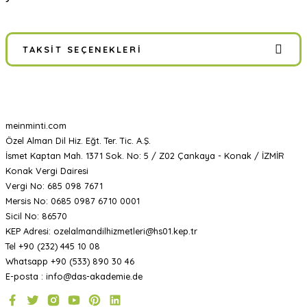
TAKSIT SEÇENEKLERI
meinminti.com
Özel Alman Dil Hiz. Eğt. Ter. Tic. A.Ş.
İsmet Kaptan Mah. 1371 Sok. No: 5 / Z02 Çankaya - Konak / İZMİR
Konak Vergi Dairesi
Vergi No: 685 098 7671
Mersis No: 0685 0987 6710 0001
Sicil No: 86570
KEP Adresi: ozelalmandilhizmetleri@hs01.kep.tr
Tel +90 (232) 445 10 08
Whatsapp +90 (533) 890 30 46
E-posta : info@das-akademie.de