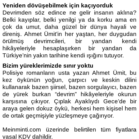
Yeniden dövüşebilmek için kaçıyorduk
Devrimden söz edince ne gelir insanın aklına?
Belki kayıplar, belki yenilgi ya da korku ama en
çok da umut, daha güzel bir dünya hayali ve
direniş. Ahmet Ümit’in her yaştan, her duygudan
örülmüş devrimcileri, bir yandan kendi
hikâyeleriyle hesaplaşırken bir yandan da
Türkiye’nin yakın tarihine kendi ışığını tutuyor.
Bizim yüreklerimizde sınır yoktu
Polisiye romanların usta yazarı Ahmet Ümit, bu
kez öykünün yoğun, çarpıcı ve keskin dilini
kullanarak bazen şiirsel, bazen sorgulayıcı, bazen
de yürek burkan “devrim” hikâyeleriyle okurun
karşısına çıkıyor. Çıplak Ayaklıydı Gece’de bir
araya gelen dokuz öykü, herkesi hem kişisel hem
de ortak geçmişiyle yüzleşmeye çağırıyor.
Meinminti.com üzerinde belirtilen tüm fiyatlara
yasal KDV dahildir.