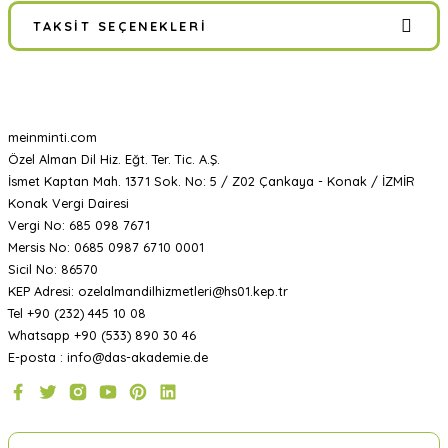
TAKSIT SEÇENEKLERI
meinminti.com
Özel Alman Dil Hiz. Eğt. Ter. Tic. A.Ş.
İsmet Kaptan Mah. 1371 Sok. No: 5 / Z02 Çankaya - Konak / İZMİR
Konak Vergi Dairesi
Vergi No: 685 098 7671
Mersis No: 0685 0987 6710 0001
Sicil No: 86570
KEP Adresi: ozelalmandilhizmetleri@hs01.kep.tr
Tel +90 (232) 445 10 08
Whatsapp +90 (533) 890 30 46
E-posta : info@das-akademie.de