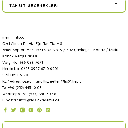
TAKSIT SEÇENEKLERI
meinminti.com
Özel Alman Dil Hiz. Eğt. Ter. Tic. A.Ş.
İsmet Kaptan Mah. 1371 Sok. No: 5 / Z02 Çankaya - Konak / İZMİR
Konak Vergi Dairesi
Vergi No: 685 098 7671
Mersis No: 0685 0987 6710 0001
Sicil No: 86570
KEP Adresi: ozelalmandilhizmetleri@hs01.kep.tr
Tel +90 (232) 445 10 08
Whatsapp +90 (533) 890 30 46
E-posta : info@das-akademie.de