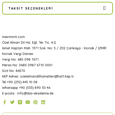
TAKSIT SEÇENEKLERI
meinminti.com
Özel Alman Dil Hiz. Eğt. Ter. Tic. A.Ş.
İsmet Kaptan Mah. 1371 Sok. No: 5 / Z02 Çankaya - Konak / İZMİR
Konak Vergi Dairesi
Vergi No: 685 098 7671
Mersis No: 0685 0987 6710 0001
Sicil No: 86570
KEP Adresi: ozelalmandilhizmetleri@hs01.kep.tr
Tel +90 (232) 445 10 08
Whatsapp +90 (533) 890 30 46
E-posta : info@das-akademie.de