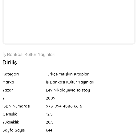
İş Bankası Kültür Yayınları
Diriliş
Kategori
Türkçe Yetişkin Kitapları
Marka
İş Bankası Kültür Yayınları
Yazar
Lev Nikolayeviç Tolstoy
Yıl
2009
ISBN Numarası
978-994-4886-66-6
Genişlik
12,5
Yükseklik
20,5
Sayfa Sayısı
644