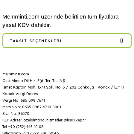
Meinminti.com üzerinde belirtilen tüm fiyatlara
yasal KDV dahildir.
TAKSIT SEÇENEKLERI
meinminti.com
Özel Alman Dil Hiz. Eğt. Ter. Tic. A.Ş.
İsmet Kaptan Mah. 1371 Sok. No: 5 / Z02 Çankaya - Konak / İZMİR
Konak Vergi Dairesi
Vergi No: 685 098 7671
Mersis No: 0685 0987 6710 0001
Sicil No: 86570
KEP Adresi: ozelalmandilhizmetleri@hs01.kep.tr
Tel +90 (232) 445 10 08
Whatsapp +90 (533) 890 30 46