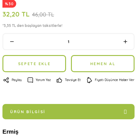
%30
32,20 TL
46,00 TL
*3,35 TL den başlayan taksitlerle!
SEPETE EKLE
HEMEN AL
Paylaş
Yorum Yaz
Tavsiye Et
Fiyatı Düşünce Haber Ver
ÜRÜN BILGISI
Ermiş