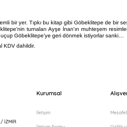
emli bir yer. Tıpkı bu kitap gibi Göbeklitepe de bir s
beklitepe’nin turnaları Ayşe İnan’ın muhteşem resimle
an uçup Göbeklitepe’ye geri dönmek istiyorlar sanki…
l KDV dahildir.
Kurumsal
Alışve
İletişim
Mesafel
 / İZMİR
İletişim Formu
Gizlilik