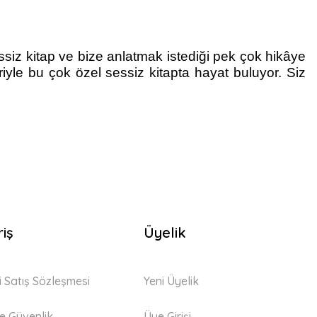
essiz kitap ve bize anlatmak istediği pek çok hikâye
riyle bu çok özel sessiz kitapta hayat buluyor. Siz
riş
Üyelik
i Satış Sözleşmesi
Yeni Üyelik
 ve Güvenlik
Üye Girişi