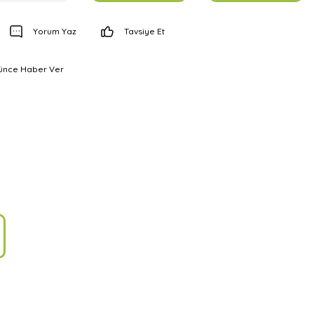
Yorum Yaz
Tavsiye Et
şünce Haber Ver