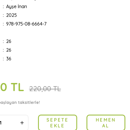
Ayşe İnan
2025
978-975-08-6664-7
26
26
36
00 TL
220,00 TL
başlayan taksitlerle!
SEPETE
HEMEN
EKLE
AL