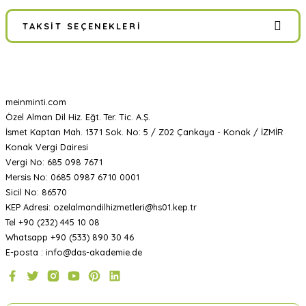
TAKSIT SEÇENEKLERI
meinminti.com
Özel Alman Dil Hiz. Eğt. Ter. Tic. A.Ş.
İsmet Kaptan Mah. 1371 Sok. No: 5 / Z02 Çankaya - Konak / İZMİR
Konak Vergi Dairesi
Vergi No: 685 098 7671
Mersis No: 0685 0987 6710 0001
Sicil No: 86570
KEP Adresi: ozelalmandilhizmetleri@hs01.kep.tr
Tel +90 (232) 445 10 08
Whatsapp +90 (533) 890 30 46
E-posta : info@das-akademie.de