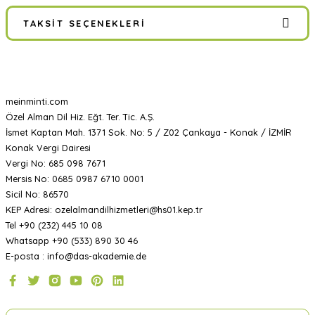
TAKSIT SEÇENEKLERI
meinminti.com
Özel Alman Dil Hiz. Eğt. Ter. Tic. A.Ş.
İsmet Kaptan Mah. 1371 Sok. No: 5 / Z02 Çankaya - Konak / İZMİR
Konak Vergi Dairesi
Vergi No: 685 098 7671
Mersis No: 0685 0987 6710 0001
Sicil No: 86570
KEP Adresi: ozelalmandilhizmetleri@hs01.kep.tr
Tel +90 (232) 445 10 08
Whatsapp +90 (533) 890 30 46
E-posta : info@das-akademie.de