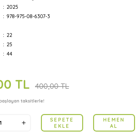
2025
978-975-08-6307-3
22
25
44
00 TL
400,00 TL
başlayan taksitlerle!
SEPETE
HEMEN
EKLE
AL