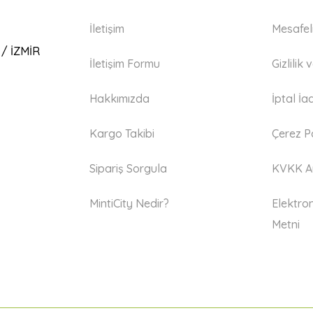
İletişim
Mesafel
 / İZMİR
İletişim Formu
Gizlilik
Hakkımızda
İptal İa
Kargo Takibi
Çerez Po
Sipariş Sorgula
KVKK Ay
MintiCity Nedir?
Elektron
Metni