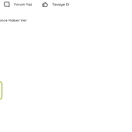
Yorum Yaz
Tavsiye Et
şünce Haber Ver