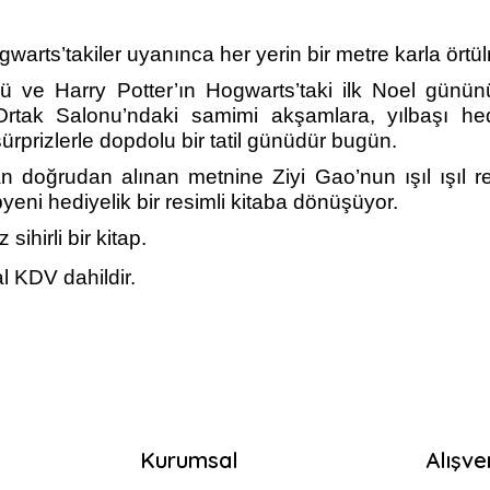
gwarts’takiler uyanınca her yerin bir metre karla ört
mü ve Harry Potter’ın Hogwarts’taki ilk Noel günün
tak Salonu’ndaki samimi akşamlara, yılbaşı hediy
ürprizlerle dopdolu bir tatil günüdür bugün.
n doğrudan alınan metnine Ziyi Gao’nun ışıl ışıl r
eni hediyelik bir resimli kitaba dönüşüyor.
sihirli bir kitap.
l KDV dahildir.
Kurumsal
Alışve