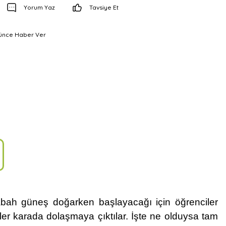
Yorum Yaz
Tavsiye Et
şünce Haber Ver
 sabah güneş doğarken başlayacağı için öğrenciler
er karada dolaşmaya çıktılar. İşte ne olduysa tam