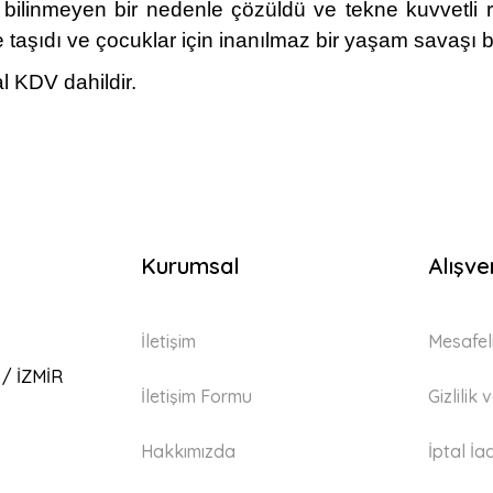
bilinmeyen bir nedenle çözüldü ve tekne kuvvetli rü
 taşıdı ve çocuklar için inanılmaz bir yaşam savaşı b
l KDV dahildir.
Kurumsal
Alışve
İletişim
Mesafel
 / İZMİR
İletişim Formu
Gizlilik
Hakkımızda
İptal İa