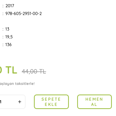
2017
978-605-2951-00-2
13
19,5
136
0 TL
44,00 TL
aşlayan taksitlerle!
SEPETE
HEMEN
EKLE
AL