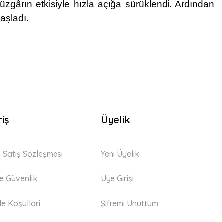
zgârın etkisiyle hızla açığa sürüklendi. Ardından
aşladı.
riş
Üyelik
i Satış Sözleşmesi
Yeni Üyelik
 ve Güvenlik
Üye Girişi
de Koşullari
Şifremi Unuttum