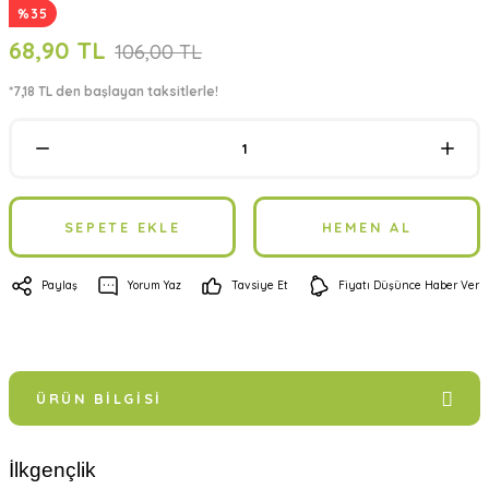
%35
68,90 TL
106,00 TL
*7,18 TL den başlayan taksitlerle!
SEPETE EKLE
HEMEN AL
Paylaş
Yorum Yaz
Tavsiye Et
Fiyatı Düşünce Haber Ver
ÜRÜN BILGISI
İlkgençlik