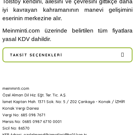
Tolstoy kendini, ailesini ve çevresini gittikçe daha
iyi kavrayan kahramanının manevi gelişimini
eserinin merkezine alır.
Meinminti.com üzerinde belirtilen tüm fiyatlara
yasal KDV dahildir.
TAKSIT SEÇENEKLERI
meinminti.com
Özel Alman Dil Hiz. Eğt. Ter. Tic. A.Ş.
İsmet Kaptan Mah. 1371 Sok. No: 5 / Z02 Çankaya - Konak / İZMİR
Konak Vergi Dairesi
Vergi No: 685 098 7671
Mersis No: 0685 0987 6710 0001
Sicil No: 86570
KEP Adresi: ozelalmandilhizmetleri@hs01.kep.tr