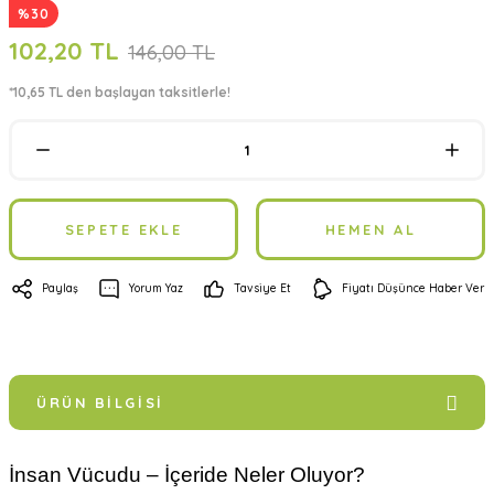
%30
102,20 TL
146,00 TL
*10,65 TL den başlayan taksitlerle!
SEPETE EKLE
HEMEN AL
Paylaş
Yorum Yaz
Tavsiye Et
Fiyatı Düşünce Haber Ver
ÜRÜN BILGISI
İnsan Vücudu – İçeride Neler Oluyor?