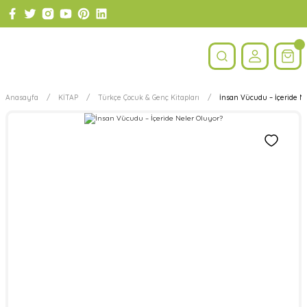
Anasayfa
KİTAP
Türkçe Çocuk & Genç Kitapları
İnsan Vücudu – İçeride N