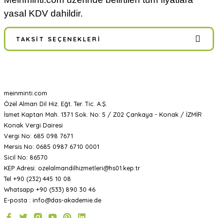
yasal KDV dahildir.
TAKSIT SEÇENEKLERI
meinminti.com
Özel Alman Dil Hiz. Eğt. Ter. Tic. A.Ş.
İsmet Kaptan Mah. 1371 Sok. No: 5 / Z02 Çankaya - Konak / İZMİR
Konak Vergi Dairesi
Vergi No: 685 098 7671
Mersis No: 0685 0987 6710 0001
Sicil No: 86570
KEP Adresi: ozelalmandilhizmetleri@hs01.kep.tr
Tel +90 (232) 445 10 08
Whatsapp +90 (533) 890 30 46
E-posta : info@das-akademie.de