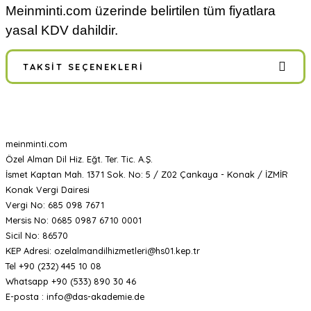
Meinminti.com üzerinde belirtilen tüm fiyatlara
yasal KDV dahildir.
TAKSIT SEÇENEKLERI
meinminti.com
Özel Alman Dil Hiz. Eğt. Ter. Tic. A.Ş.
İsmet Kaptan Mah. 1371 Sok. No: 5 / Z02 Çankaya - Konak / İZMİR
Konak Vergi Dairesi
Vergi No: 685 098 7671
Mersis No: 0685 0987 6710 0001
Sicil No: 86570
KEP Adresi: ozelalmandilhizmetleri@hs01.kep.tr
Tel +90 (232) 445 10 08
Whatsapp +90 (533) 890 30 46
E-posta : info@das-akademie.de