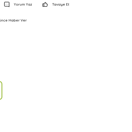
Yorum Yaz
Tavsiye Et
şünce Haber Ver