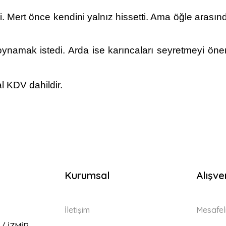
 Mert önce kendini yalnız hissetti. Ama öğle arasında
oynamak istedi. Arda ise karıncaları seyretmeyi ön
l KDV dahildir.
Kurumsal
Alışve
İletişim
Mesafel