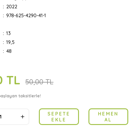
2022
978-625-4290-41-1
13
19,5
48
0 TL
50,00 TL
başlayan taksitlerle!
SEPETE
HEMEN
EKLE
AL