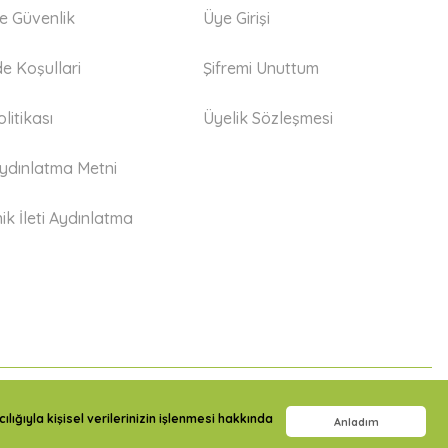
 ve Güvenlik
Üye Girişi
de Koşullari
Şifremi Unuttum
litikası
Üyelik Sözleşmesi
dınlatma Metni
ik İleti Aydınlatma
lığıyla kişisel verilerinizin işlenmesi hakkında
Anladım