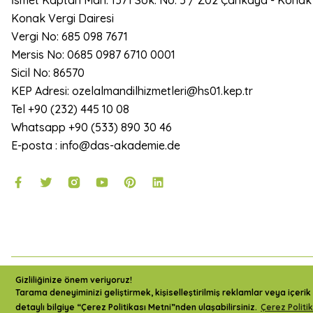
İsmet Kaptan Mah. 1371 Sok. No: 5 / Z02 Çankaya - Konak
Konak Vergi Dairesi
Vergi No: 685 098 7671
Mersis No: 0685 0987 6710 0001
Sicil No: 86570
KEP Adresi: ozelalmandilhizmetleri@hs01.kep.tr
Tel +90 (232) 445 10 08
Whatsapp +90 (533) 890 30 46
E-posta : info@das-akademie.de
2024 Copyright DAS Akademie - Tüm Hakları Saklıdır.
Gizliliğinize önem veriyoruz!
Tarama deneyiminizi geliştirmek, kişiselleştirilmiş reklamlar veya içerik 
detaylı bilgiye “Çerez Politikası Metni”nden ulaşabilirsiniz.
Çerez Politi