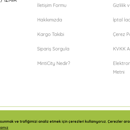
 / İZMİR
İletişim Formu
Gizlilik
Hakkımızda
İptal İa
Kargo Takibi
Çerez Po
Sipariş Sorgula
KVKK Ay
MintiCity Nedir?
Elektron
Metni
sunmak ve trafiğimizi analiz etmek için çerezleri kullanıyoruz. Çerezler aracı
kamız