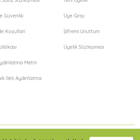
i Satış Sözleşmesi
Yeni Üyelik
 ve Güvenlik
Üye Girişi
de Koşullari
Şifremi Unuttum
litikası
Üyelik Sözleşmesi
dınlatma Metni
ik İleti Aydınlatma