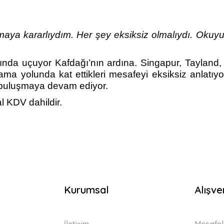
aya kararlıydım. Her şey eksiksiz olmalıydı. Okuyucu
da uçuyor Kafdağı’nın ardına. Singapur, Tayland, 
alama yolunda kat ettikleri mesafeyi eksiksiz anlatı
 buluşmaya devam ediyor.
l KDV dahildir.
Kurumsal
Alışve