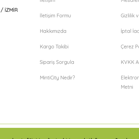
İletişim
Mesafel
 / İZMİR
İletişim Formu
Gizlilik
Hakkımızda
İptal İa
Kargo Takibi
Çerez Po
Sipariş Sorgula
KVKK Ay
MintiCity Nedir?
Elektron
Metni