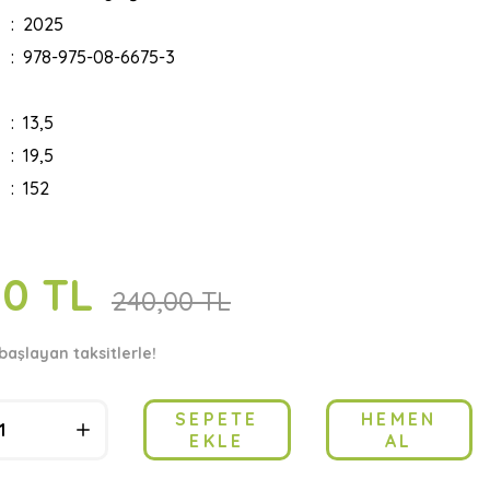
2025
978-975-08-6675-3
13,5
19,5
152
00 TL
240,00 TL
başlayan taksitlerle!
SEPETE
HEMEN
EKLE
AL