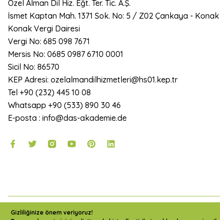
Özel Alman Dil Hiz. Eğt. Ter. Tic. A.Ş.
İsmet Kaptan Mah. 1371 Sok. No: 5 / Z02 Çankaya - Konak
Konak Vergi Dairesi
Vergi No: 685 098 7671
Mersis No: 0685 0987 6710 0001
Sicil No: 86570
KEP Adresi: ozelalmandilhizmetleri@hs01.kep.tr
Tel +90 (232) 445 10 08
Whatsapp +90 (533) 890 30 46
E-posta : info@das-akademie.de
2024 Copyright DAS Akademie - Tüm Hakları Saklıdır.
Gizliliğinize önem veriyoruz!