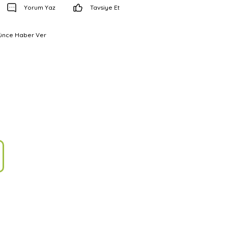
Yorum Yaz
Tavsiye Et
şünce Haber Ver