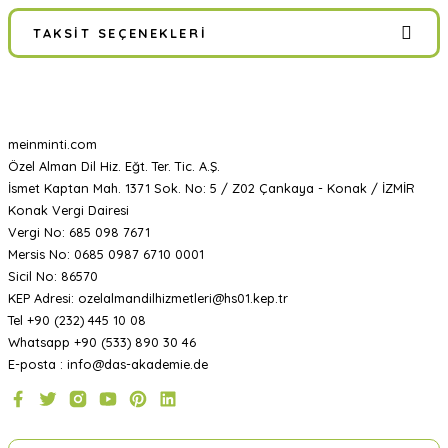
TAKSIT SEÇENEKLERI
meinminti.com
Özel Alman Dil Hiz. Eğt. Ter. Tic. A.Ş.
İsmet Kaptan Mah. 1371 Sok. No: 5 / Z02 Çankaya - Konak / İZMİR
Konak Vergi Dairesi
Vergi No: 685 098 7671
Mersis No: 0685 0987 6710 0001
Sicil No: 86570
KEP Adresi: ozelalmandilhizmetleri@hs01.kep.tr
Tel +90 (232) 445 10 08
Whatsapp +90 (533) 890 30 46
E-posta : info@das-akademie.de