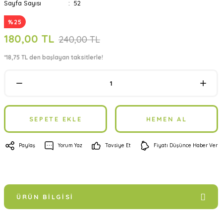
Sayfa Sayısı
52
%25
180,00 TL
240,00 TL
*18,75 TL den başlayan taksitlerle!
SEPETE EKLE
HEMEN AL
Paylaş
Yorum Yaz
Tavsiye Et
Fiyatı Düşünce Haber Ver
ÜRÜN BILGISI