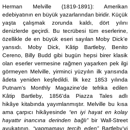
Herman Melville (1819-1891): Amerikan
edebiyatının en büyük yazarlarından biridir. Küçük
yaşta çalışmak zorunda kaldı, dört yılını
denizlerde geçirdi. Bu tecrübesi tüm eserlerine,
özellikle de en büyük eseri sayılan Moby Dick’e
yansıdı. Moby Dick, Kâtip Bartleby, Benito
Cereno, Billy Budd gibi bugün hepsi birer klasik
olan eserler vermesine rağmen yaşarken pek ilgi
görmeyen Melville, yirminci yüzyılın ilk yarısında
âdeta yeniden keşfedildi. İlk kez 1853 yılında
Putnam’s Monthly Magazine’de tefrika edilen
Kâtip Bartleby, 1856’da Piazza Tales adlı
hikâye kitabında yayımlanmıştır. Melville bu kısa
ama çarpıcı hikâyesinde
“en iyi hayat en kolay
hayattır inancına derinden bağlı”
bir Wall-Street
avukatının,
“yapmamayı tercih eden”
Bartleby’yi