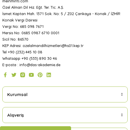
meinminti.com
Özel Alman Dil Hiz. Eğt. Ter. Tic. A.Ş.
İsmet Kaptan Mah. 1371 Sok. No: 5 / Z02 Çankaya - Konak / İZMİR
Konak Vergi Dairesi
Vergi No: 685 098 7671
Mersis No: 0685 0987 6710 0001
Sicil No: 86570
KEP Adresi: ozelalmandilhizmetleri@hs01.kep.tr
Tel +90 (232) 445 10 08
Whatsapp +90 (533) 890 30 46
E-posta : info@das-akademie.de
Kurumsal
Alışveriş