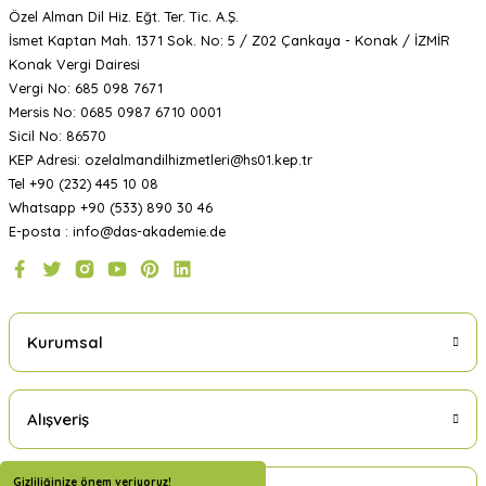
Özel Alman Dil Hiz. Eğt. Ter. Tic. A.Ş.
İsmet Kaptan Mah. 1371 Sok. No: 5 / Z02 Çankaya - Konak / İZMİR
Konak Vergi Dairesi
Vergi No: 685 098 7671
Mersis No: 0685 0987 6710 0001
Sicil No: 86570
KEP Adresi: ozelalmandilhizmetleri@hs01.kep.tr
Tel +90 (232) 445 10 08
Whatsapp +90 (533) 890 30 46
E-posta : info@das-akademie.de
Kurumsal
Alışveriş
Gizliliğinize önem veriyoruz!