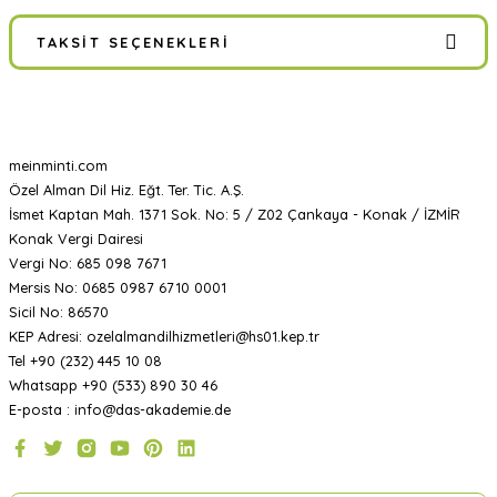
TAKSIT SEÇENEKLERI
meinminti.com
Özel Alman Dil Hiz. Eğt. Ter. Tic. A.Ş.
İsmet Kaptan Mah. 1371 Sok. No: 5 / Z02 Çankaya - Konak / İZMİR
Konak Vergi Dairesi
Vergi No: 685 098 7671
Mersis No: 0685 0987 6710 0001
Sicil No: 86570
KEP Adresi: ozelalmandilhizmetleri@hs01.kep.tr
Tel +90 (232) 445 10 08
Whatsapp +90 (533) 890 30 46
E-posta : info@das-akademie.de