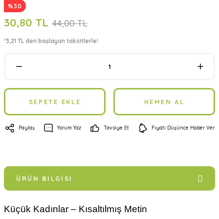
%30
30,80 TL
44,00 TL
*3,21 TL den başlayan taksitlerle!
SEPETE EKLE
HEMEN AL
Paylaş
Yorum Yaz
Tavsiye Et
Fiyatı Düşünce Haber Ver
ÜRÜN BILGISI
Küçük Kadınlar – Kısaltılmış Metin