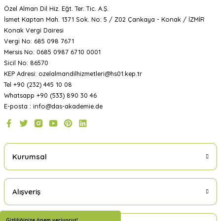
Özel Alman Dil Hiz. Eğt. Ter. Tic. A.Ş.
İsmet Kaptan Mah. 1371 Sok. No: 5 / Z02 Çankaya - Konak / İZMİR
Konak Vergi Dairesi
Vergi No: 685 098 7671
Mersis No: 0685 0987 6710 0001
Sicil No: 86570
KEP Adresi: ozelalmandilhizmetleri@hs01.kep.tr
Tel +90 (232) 445 10 08
Whatsapp +90 (533) 890 30 46
E-posta : info@das-akademie.de
Kurumsal
Alışveriş
Gizliliğinize önem veriyoruz!