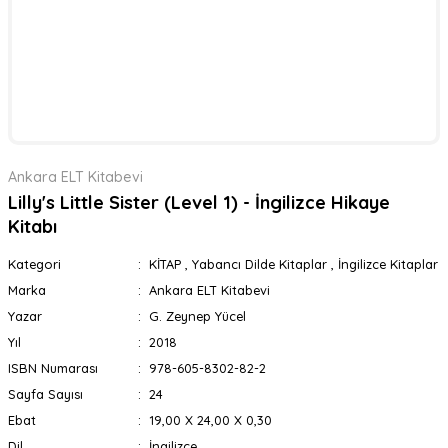
Ankara ELT Kitabevi
Lilly's Little Sister (Level 1) - İngilizce Hikaye
Kitabı
Kategori
KİTAP
,
Yabancı Dilde Kitaplar
,
İngilizce Kitaplar
Marka
Ankara ELT Kitabevi
Yazar
G. Zeynep Yücel
Yıl
2018
ISBN Numarası
978-605-8302-82-2
Sayfa Sayısı
24
Ebat
19,00 X 24,00 X 0,30
Dil
İngilizce