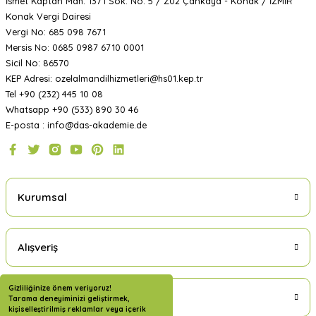
İsmet Kaptan Mah. 1371 Sok. No: 5 / Z02 Çankaya - Konak / İZMİR
Konak Vergi Dairesi
Vergi No: 685 098 7671
Mersis No: 0685 0987 6710 0001
Sicil No: 86570
KEP Adresi: ozelalmandilhizmetleri@hs01.kep.tr
Tel +90 (232) 445 10 08
Whatsapp +90 (533) 890 30 46
E-posta : info@das-akademie.de
Kurumsal
Alışveriş
Gizliliğinize önem veriyoruz!
Üyelik
Tarama deneyiminizi geliştirmek,
kişiselleştirilmiş reklamlar veya içerik