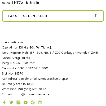
yasal KDV dahildir.
TAKSIT SEÇENEKLERI
meinminti.com
Özel Alman Dil Hiz. Eğt. Ter. Tic. A.Ş.
İsmet Kaptan Mah. 1371 Sok. No: 5 / Z02 Çankaya - Konak / İZMİR
Konak Vergi Dairesi
Vergi No: 685 098 7671
Mersis No: 0685 0987 6710 0001
Sicil No: 86570
KEP Adresi: ozelalmandilhizmetleri@hs01.kep.tr
Tel +90 (232) 445 10 08
Whatsapp +90 (533) 890 30 46
E-posta : info@das-akademie.de