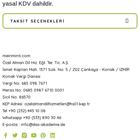
yasal KDV dahildir.
TAKSIT SEÇENEKLERI
meinminti.com
Özel Alman Dil Hiz. Eğt. Ter. Tic. A.Ş.
İsmet Kaptan Mah. 1371 Sok. No: 5 / Z02 Çankaya - Konak / İZMİR
Konak Vergi Dairesi
Vergi No: 685 098 7671
Mersis No: 0685 0987 6710 0001
Sicil No: 86570
KEP Adresi: ozelalmandilhizmetleri@hs01.kep.tr
Tel +90 (232) 445 10 08
Whatsapp +90 (533) 890 30 46
E-posta : info@das-akademie.de