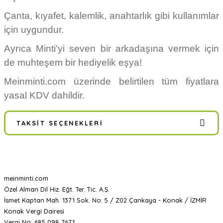
Çanta, kıyafet, kalemlik, anahtarlık gibi kullanımlar
için uygundur.
Ayrıca Minti'yi seven bir arkadaşına vermek için
de muhteşem bir hediyelik eşya!
Meinminti.com üzerinde belirtilen tüm fiyatlara
yasal KDV dahildir.
TAKSIT SEÇENEKLERI
meinminti.com
Özel Alman Dil Hiz. Eğt. Ter. Tic. A.Ş.
İsmet Kaptan Mah. 1371 Sok. No: 5 / Z02 Çankaya - Konak / İZMİR
Konak Vergi Dairesi
Vergi No: 685 098 7671