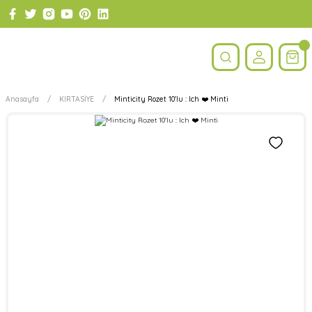
Anasayfa
KIRTASİYE
Minticity Rozet 10'lu : Ich ❤️ Minti