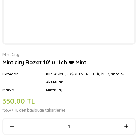
MintiCity
Minticity Rozet 10'lu : Ich ❤️ Minti
Kategori
KIRTASİYE
,
ÖĞRETMENLER İÇİN
,
Çanta &
Aksesuar
Marka
MintiCity
350,00 TL
*36,47 TL den başlayan taksitlerle!