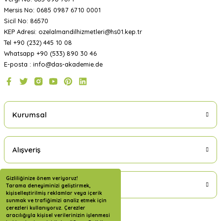
Mersis No: 0685 0987 6710 0001
Sicil No: 86570
KEP Adresi: ozelalmandilhizmetleri@hs01.kep.tr
Tel +90 (232) 445 10 08
Whatsapp +90 (533) 890 30 46
E-posta : info@das-akademie.de
Kurumsal
Alışveriş
Gizliliğinize önem veriyoruz!
Üyelik
Tarama deneyiminizi geliştirmek,
kişiselleştirilmiş reklamlar veya içerik
sunmak ve trafiğimizi analiz etmek için
çerezleri kullanıyoruz. Çerezler
aracılığıyla kişisel verilerinizin işlenmesi