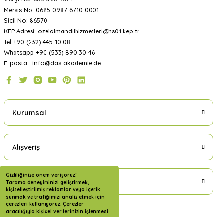
Mersis No: 0685 0987 6710 0001
Sicil No: 86570
KEP Adresi: ozelalmandilhizmetleri@hs01.kep.tr
Tel +90 (232) 445 10 08
Whatsapp +90 (533) 890 30 46
E-posta : info@das-akademie.de
Kurumsal
Alışveriş
Gizliliğinize önem veriyoruz!
Üyelik
Tarama deneyiminizi geliştirmek,
kişiselleştirilmiş reklamlar veya içerik
sunmak ve trafiğimizi analiz etmek için
çerezleri kullanıyoruz. Çerezler
aracılığıyla kişisel verilerinizin işlenmesi