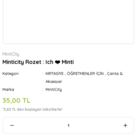
MintiCity
Minticity Rozet : Ich ❤️ Minti
Kategori
KIRTASİYE
,
ÖĞRETMENLER İÇİN
,
Çanta &
Aksesuar
Marka
MintiCity
35,00 TL
*3,65 TL den başlayan taksitlerle!