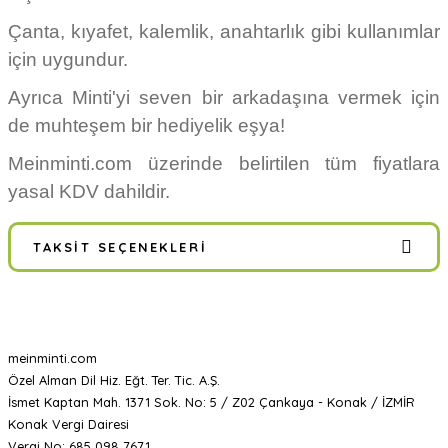
Çanta, kıyafet, kalemlik, anahtarlık gibi kullanımlar
için uygundur.
Ayrıca Minti'yi seven bir arkadaşına vermek için
de muhteşem bir hediyelik eşya!
Meinminti.com üzerinde belirtilen tüm fiyatlara
yasal KDV dahildir.
TAKSIT SEÇENEKLERI
meinminti.com
Özel Alman Dil Hiz. Eğt. Ter. Tic. A.Ş.
İsmet Kaptan Mah. 1371 Sok. No: 5 / Z02 Çankaya - Konak / İZMİR
Konak Vergi Dairesi
Vergi No: 685 098 7671