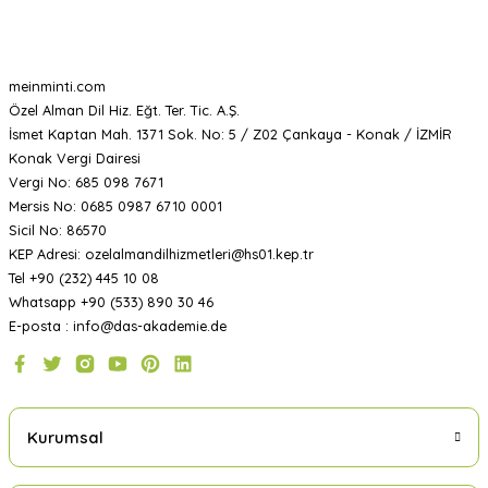
meinminti.com
Özel Alman Dil Hiz. Eğt. Ter. Tic. A.Ş.
İsmet Kaptan Mah. 1371 Sok. No: 5 / Z02 Çankaya - Konak / İZMİR
Konak Vergi Dairesi
Vergi No: 685 098 7671
Mersis No: 0685 0987 6710 0001
Sicil No: 86570
KEP Adresi: ozelalmandilhizmetleri@hs01.kep.tr
Tel +90 (232) 445 10 08
Whatsapp +90 (533) 890 30 46
E-posta : info@das-akademie.de
Kurumsal