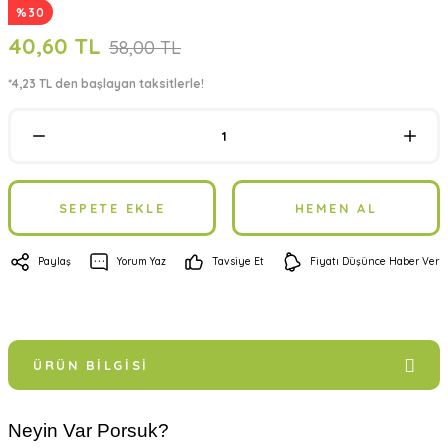
%30
40,60 TL
58,00 TL
*4,23 TL den başlayan taksitlerle!
SEPETE EKLE
HEMEN AL
Paylaş
Yorum Yaz
Tavsiye Et
Fiyatı Düşünce Haber Ver
ÜRÜN BILGISI
Neyin Var Porsuk?