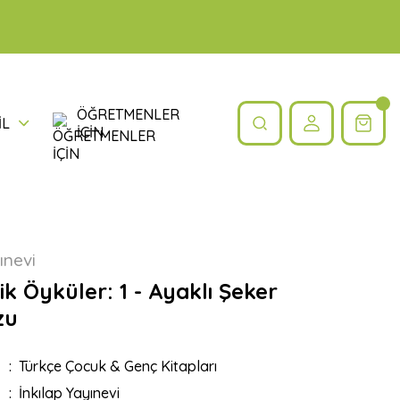
ÖĞRETMENLER
İL
İÇİN
ınevi
k Öyküler: 1 - Ayaklı Şeker
zu
Türkçe Çocuk & Genç Kitapları
İnkılap Yayınevi