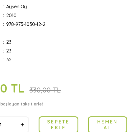
Ayşen Oy
2010
978-975-1030-12-2
23
23
32
00 TL
330,00 TL
 başlayan taksitlerle!
SEPETE
HEMEN
EKLE
AL