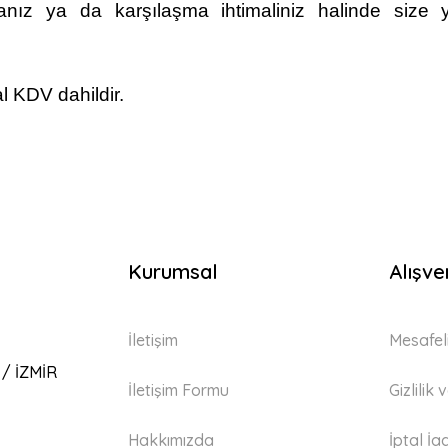
ız ya da karşılaşma ihtimaliniz halinde size y
l KDV dahildir.
Kurumsal
Alışve
İletişim
Mesafel
 / İZMİR
İletişim Formu
Gizlilik
Hakkımızda
İptal İa