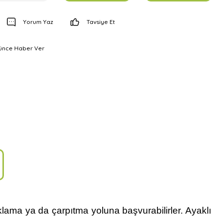
Yorum Yaz
Tavsiye Et
şünce Haber Ver
ama ya da çarpıtma yoluna başvurabilirler. Ayaklı