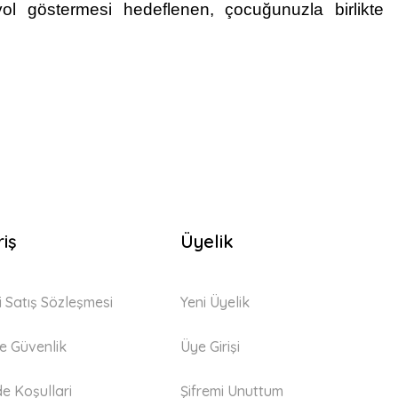
ol göstermesi hedeflenen, çocuğunuzla birlikte
riş
Üyelik
i Satış Sözleşmesi
Yeni Üyelik
 ve Güvenlik
Üye Girişi
de Koşullari
Şifremi Unuttum