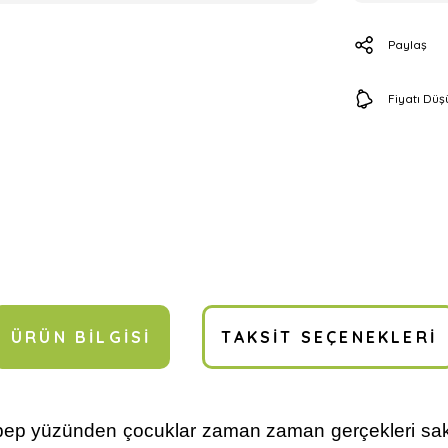
Paylaş
Fiyatı Dü
ÜRÜN BILGISI
TAKSIT SEÇENEKLERI
ebep yüzünden çocuklar zaman zaman gerçekleri sakl