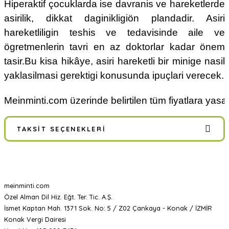
Hiperaktif çocuklarda ise davranis ve hareketlerde
asirilik, dikkat daginikligiön plandadir. Asiri
hareketliligin teshis ve tedavisinde aile ve
ögretmenlerin tavri en az doktorlar kadar önem
tasir.Bu kisa hikâye, asiri hareketli bir minige nasil
yaklasilmasi gerektigi konusunda ipuçlari verecek.
Meinminti.com üzerinde belirtilen tüm fiyatlara yasal
TAKSIT SEÇENEKLERI
meinminti.com
Özel Alman Dil Hiz. Eğt. Ter. Tic. A.Ş.
İsmet Kaptan Mah. 1371 Sok. No: 5 / Z02 Çankaya - Konak / İZMİR
Konak Vergi Dairesi