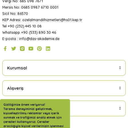
Vergi No: 685 098 7671
Mersis No: 0685 0987 6710 0001
Sicil No: 86570
KEP Adresi: ozelalmandilhizmetleri@hs01.kep.tr
Tel +90 (232) 445 10 08
Whatsapp +90 (533) 890 30 46
E-posta : info@das-akademie.de
Kurumsal
Alışveriş
Gizliliğinize önem veriyoruz!
Üyelik
Tarama deneyiminizi geliştirmek,
kişiselleştirilmiş reklamlar veya içerik
sunmak ve trafiğimizi analiz etmek için
çerezleri kullanıyoruz. Çerezler
aracılığıyla kişisel verilerinizin işlenmesi