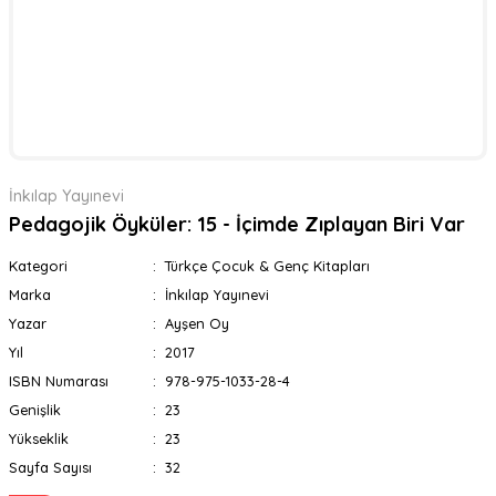
İnkılap Yayınevi
Pedagojik Öyküler: 15 - İçimde Zıplayan Biri Var
Kategori
Türkçe Çocuk & Genç Kitapları
Marka
İnkılap Yayınevi
Yazar
Ayşen Oy
Yıl
2017
ISBN Numarası
978-975-1033-28-4
Genişlik
23
Yükseklik
23
Sayfa Sayısı
32