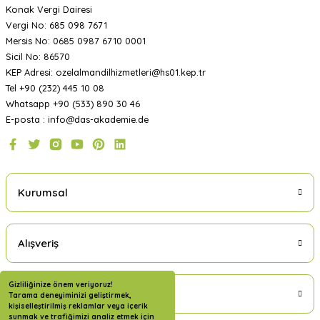
Konak Vergi Dairesi
Vergi No: 685 098 7671
Mersis No: 0685 0987 6710 0001
Sicil No: 86570
KEP Adresi: ozelalmandilhizmetleri@hs01.kep.tr
Tel +90 (232) 445 10 08
Whatsapp +90 (533) 890 30 46
E-posta : info@das-akademie.de
Kurumsal
Alışveriş
Gizliliğinize önem veriyoruz!
Üyelik
Tarama deneyiminizi geliştirmek,
kişiselleştirilmiş reklamlar veya içerik
sunmak ve trafiğimizi analiz etmek için