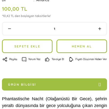
Dil
Almanca
100,00 TL
*10,42 TL den başlayan taksitlerle!
SEPETE EKLE
HEMEN AL
Paylaş
Yorum Yaz
Tavsiye Et
Fiyatı Düşünce Haber Ver
ÜRÜN BILGISI
Phantastische Nacht (Olağanüstü Bir Gece), şehrin
yeraltı dünyasında bir gece yolculuğuna çıkan zengin