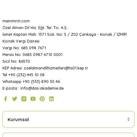
meinminti.com
Özel Alman Dil Hiz. Eğt. Ter. Tic. A.Ş.
İsmet Kaptan Mah. 1371 Sok. No: 5 / Z02 Çankaya - Konak / İZMİR
Konak Vergi Dairesi
Vergi No: 685 098 7671
Mersis No: 0685 0987 6710 0001
Sicil No: 86570
KEP Adresi: ozelalmandilhizmetleri@hs01.kep.tr
Tel +90 (232) 445 10 08
Whatsapp +90 (533) 890 30 46
E-posta : info@das-akademie.de
Kurumsal