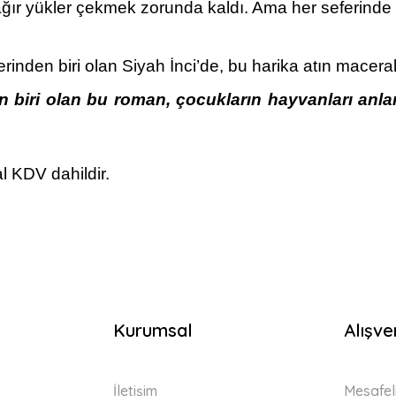
ağır yükler çekmek zorunda kaldı. Ama her seferinde k
nden biri olan Siyah İnci’de, bu harika atın macerala
n biri olan bu roman, çocukların hayvanları anla
l KDV dahildir.
Kurumsal
Alışve
İletişim
Mesafel