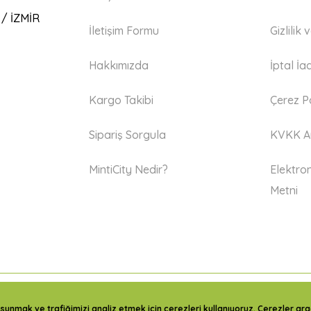
 / İZMİR
İletişim Formu
Gizlilik
Hakkımızda
İptal İa
Kargo Takibi
Çerez Po
Sipariş Sorgula
KVKK Ay
MintiCity Nedir?
Elektron
Metni
sunmak ve trafiğimizi analiz etmek için çerezleri kullanıyoruz. Çerezler aracı