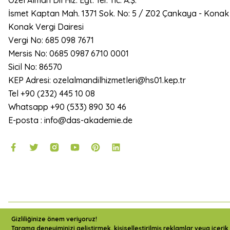
Özel Alman Dil Hiz. Eğt. Ter. Tic. A.Ş.
İsmet Kaptan Mah. 1371 Sok. No: 5 / Z02 Çankaya - Konak
Konak Vergi Dairesi
Vergi No: 685 098 7671
Mersis No: 0685 0987 6710 0001
Sicil No: 86570
KEP Adresi: ozelalmandilhizmetleri@hs01.kep.tr
Tel +90 (232) 445 10 08
Whatsapp +90 (533) 890 30 46
E-posta : info@das-akademie.de
2024 Copyright DAS Akademie - Tüm Hakları Saklıdır.
Gizliliğinize önem veriyoruz!
Tarama deneyiminizi geliştirmek, kişiselleştirilmiş reklamlar veya içerik 