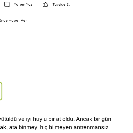
Yorum Yaz
Tavsiye Et
şünce Haber Ver
üyütüldü ve iyi huylu bir at oldu. Ancak bir gün
arak, ata binmeyi hiç bilmeyen antrenmansız