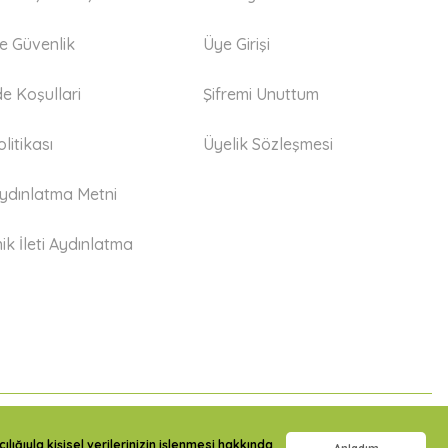
 ve Güvenlik
Üye Girişi
de Koşullari
Şifremi Unuttum
litikası
Üyelik Sözleşmesi
dınlatma Metni
ik İleti Aydınlatma
lığıyla kişisel verilerinizin işlenmesi hakkında
Anladım