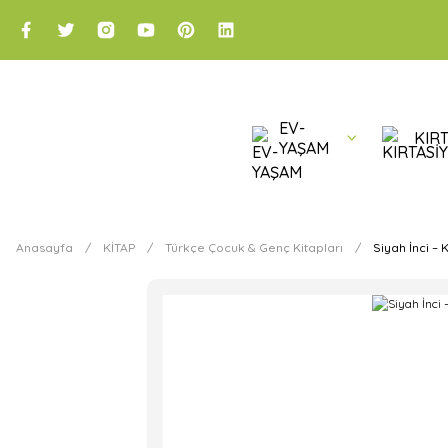
EV-
KIRT
YAŞAM
Anasayfa
KİTAP
Türkçe Çocuk & Genç Kitapları
Siyah İnci – 