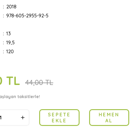
2018
978-605-2955-92-5
13
19,5
120
0 TL
44,00 TL
aşlayan taksitlerle!
SEPETE
HEMEN
EKLE
AL