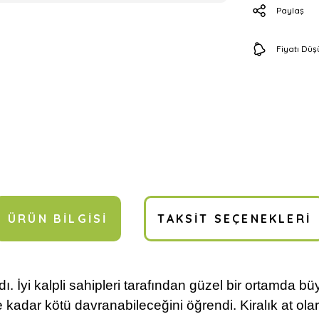
Paylaş
Fiyatı Dü
ÜRÜN BILGISI
TAKSIT SEÇENEKLERI
ydı. İyi kalpli sahipleri tarafından güzel bir ortamda b
e kadar kötü davranabileceğini öğrendi. Kiralık at ol